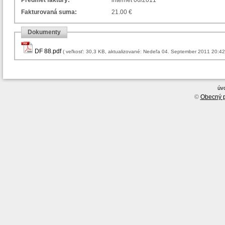
Predmet faktúry:
internet 06/2011
Fakturovaná suma:
21.00 €
Dokumenty
DF 88.pdf
( veľkosť: 30,3 KB, aktualizované: Nedeľa 04. September 2011 20:42
úv
©
Obecný p