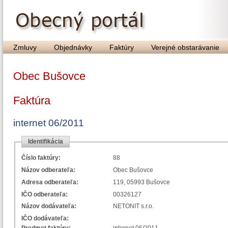
Zmluvy
Objednávky
Faktúry
Verejné obstarávanie
Obec Bušovce
Faktúra
internet 06/2011
Identifikácia
Číslo faktúry:
88
Názov odberateľa:
Obec Bušovce
Adresa odberateľa:
119, 05993 Bušovce
IČO odberateľa:
00326127
Názov dodávateľa:
NETONIT s.r.o.
IČO dodávateľa: