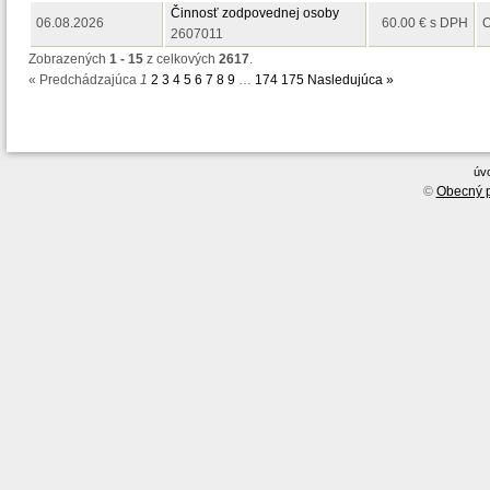
Činnosť zodpovednej osoby
06.08.2026
60.00 € s DPH
O
2607011
Zobrazených
1 - 15
z celkových
2617
.
« Predchádzajúca
1
2
3
4
5
6
7
8
9
…
174
175
Nasledujúca »
úv
©
Obecný p