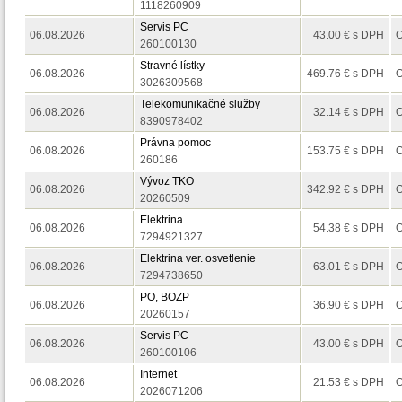
1118260909
Servis PC
06.08.2026
43.00 € s DPH
O
260100130
Stravné lístky
06.08.2026
469.76 € s DPH
O
3026309568
Telekomunikačné služby
06.08.2026
32.14 € s DPH
O
8390978402
Právna pomoc
06.08.2026
153.75 € s DPH
O
260186
Vývoz TKO
06.08.2026
342.92 € s DPH
O
20260509
Elektrina
06.08.2026
54.38 € s DPH
O
7294921327
Elektrina ver. osvetlenie
06.08.2026
63.01 € s DPH
O
7294738650
PO, BOZP
06.08.2026
36.90 € s DPH
O
20260157
Servis PC
06.08.2026
43.00 € s DPH
O
260100106
Internet
06.08.2026
21.53 € s DPH
O
2026071206