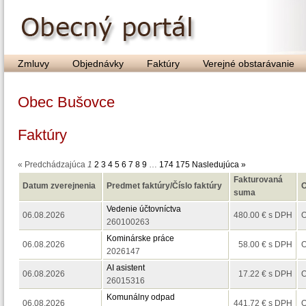
Zmluvy
Objednávky
Faktúry
Verejné obstarávanie
Obec Bušovce
Faktúry
« Predchádzajúca
1
2
3
4
5
6
7
8
9
…
174
175
Nasledujúca »
Fakturovaná
Datum zverejnenia
Predmet faktúry/Číslo faktúry
O
suma
Vedenie účtovníctva
06.08.2026
480.00 € s DPH
O
260100263
Kominárske práce
06.08.2026
58.00 € s DPH
O
2026147
AI asistent
06.08.2026
17.22 € s DPH
O
26015316
Komunálny odpad
06.08.2026
441.72 € s DPH
O