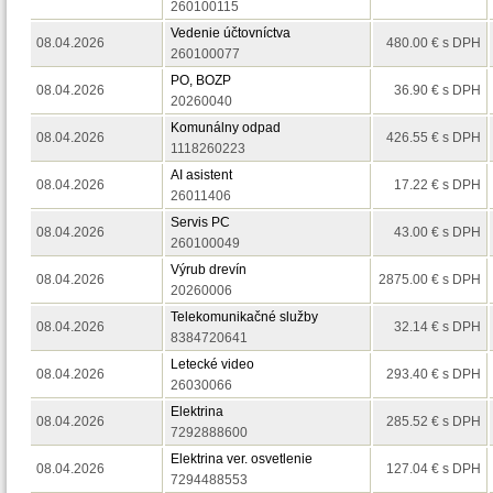
260100115
Vedenie účtovníctva
08.04.2026
480.00 € s DPH
260100077
PO, BOZP
08.04.2026
36.90 € s DPH
20260040
Komunálny odpad
08.04.2026
426.55 € s DPH
1118260223
AI asistent
08.04.2026
17.22 € s DPH
26011406
Servis PC
08.04.2026
43.00 € s DPH
260100049
Výrub drevín
08.04.2026
2875.00 € s DPH
20260006
Telekomunikačné služby
08.04.2026
32.14 € s DPH
8384720641
Letecké video
08.04.2026
293.40 € s DPH
26030066
Elektrina
08.04.2026
285.52 € s DPH
7292888600
Elektrina ver. osvetlenie
08.04.2026
127.04 € s DPH
7294488553