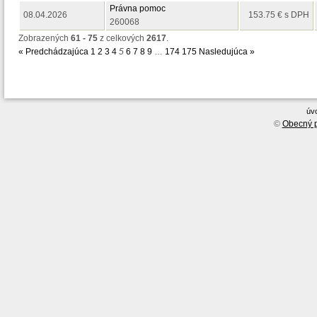
Právna pomoc
08.04.2026
153.75 € s DPH
260068
Zobrazených
61 - 75
z celkových
2617
.
« Predchádzajúca
1
2
3
4
5
6
7
8
9
…
174
175
Nasledujúca »
úv
©
Obecný p