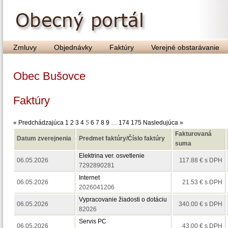
Zmluvy
Objednávky
Faktúry
Verejné obstarávanie
Obec Bušovce
Faktúry
« Predchádzajúca
1
2
3
4
5
6
7
8
9
…
174
175
Nasledujúca »
Fakturovaná
Datum zverejnenia
Predmet faktúry/Číslo faktúry
suma
Elektrina ver. osvetlenie
06.05.2026
117.88 € s DPH
7292890281
Internet
06.05.2026
21.53 € s DPH
2026041206
Vypracovanie žiadosti o dotáciu
06.05.2026
340.00 € s DPH
82026
Servis PC
06.05.2026
43.00 € s DPH