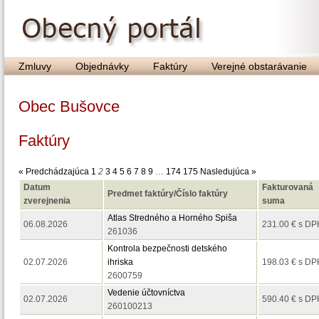
Zmluvy
Objednávky
Faktúry
Verejné obstarávanie
Obec Bušovce
Faktúry
« Predchádzajúca
1
2
3
4
5
6
7
8
9
…
174
175
Nasledujúca »
Datum
Fakturovaná
Predmet faktúry/Číslo faktúry
zverejnenia
suma
Atlas Stredného a Horného Spiša
06.08.2026
231.00 € s DP
261036
Kontrola bezpečnosti detského
02.07.2026
ihriska
198.03 € s DP
2600759
Vedenie účtovníctva
02.07.2026
590.40 € s DP
260100213