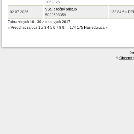
1062026
VSSR ročný prístup
02.07.2026
132.84 € s DP
5022608359
Zobrazených
16 - 30
z celkových
2617
.
« Predchádzajúca
1
2
3
4
5
6
7
8
9
…
174
175
Nasledujúca »
úv
©
Obecný p