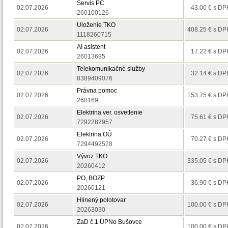
Servis PC
02.07.2026
43.00 € s DP
260100126
Uloženie TKO
02.07.2026
408.25 € s DP
1118260715
AI asistent
02.07.2026
17.22 € s DP
26013695
Telekomunikačné služby
02.07.2026
32.14 € s DP
8389409076
Právna pomoc
02.07.2026
153.75 € s DP
260169
Elektrina ver. osvetlenie
02.07.2026
75.61 € s DP
7292282957
Elektrina OÚ
02.07.2026
70.27 € s DP
7294492578
Vývoz TKO
02.07.2026
335.05 € s DP
20260412
PO, BOZP
02.07.2026
36.90 € s DP
20260121
Hlinený polotovar
02.07.2026
100.00 € s DP
20263030
ZaD č.1 ÚPNo Bušovce
02.07.2026
100.00 € s DP