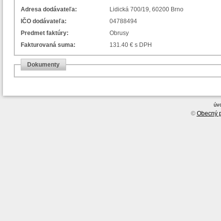
Adresa dodávateľa:
Lidická 700/19, 60200 Brno
IČO dodávateľa:
04788494
Predmet faktúry:
Obrusy
Fakturovaná suma:
131.40 € s DPH
Dokumenty
úv
©
Obecný p