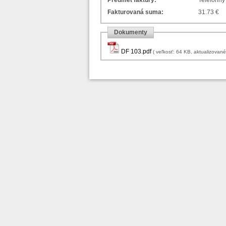
Predmet faktúry:
Telefónny
Fakturovaná suma:
31.73 €
Dokumenty
DF 103.pdf
( veľkosť: 64 KB,