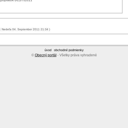
 poplatok 06,07/2011
 aktualizované: Nedeľa 04. September 2011 21:34 )
úvod
obchodné podmienky
©
Obecný portál
- Všetky práva vyhradené