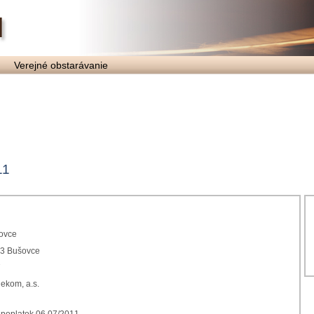
Verejné obstarávanie
11
ovce
93 Bušovce
7
lekom, a.s.