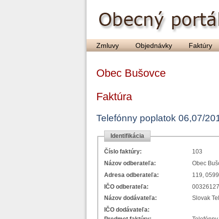
Zmluvy
Objednávky
Faktúry
Obec Bušovce
Faktúra
Telefónny poplatok 06,07/20
Identifikácia
Číslo faktúry:
103
Názov odberateľa:
Obec Buš
Adresa odberateľa:
119, 059
IČO odberateľa:
0032612
Názov dodávateľa:
Slovak Te
IČO dodávateľa: