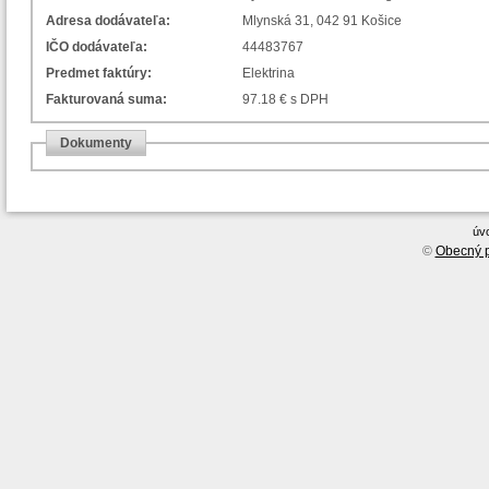
Adresa dodávateľa:
Mlynská 31, 042 91 Košice
IČO dodávateľa:
44483767
Predmet faktúry:
Elektrina
Fakturovaná suma:
97.18 € s DPH
Dokumenty
úv
©
Obecný p