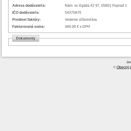
Adresa dodávateľa:
Nám. sv. Egídia 42 97, 05801 Poprad 1
IČO dodávateľa:
54370876
Predmet faktúry:
Vedenie účtovníctva
Fakturovaná suma:
480.00 € s DPH
Dokumenty
úv
©
Obecný p