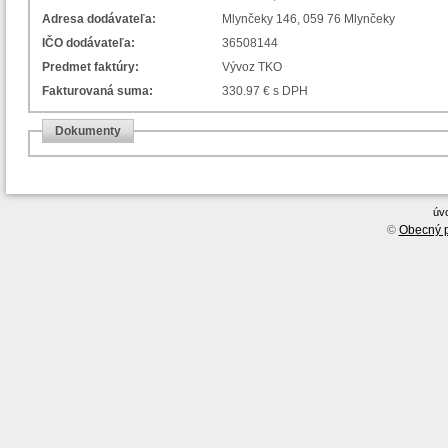
Adresa dodávateľa:
Mlynčeky 146, 059 76 Mlynčeky
IČO dodávateľa:
36508144
Predmet faktúry:
Vývoz TKO
Fakturovaná suma:
330.97 € s DPH
Dokumenty
úv
©
Obecný p