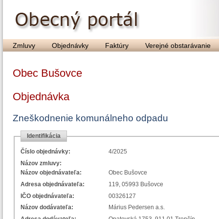
Zmluvy
Objednávky
Faktúry
Verejné obstarávanie
Obec Bušovce
Objednávka
Zneškodnenie komunálneho odpadu
Identifikácia
Číslo objednávky:
4/2025
Názov zmluvy:
Názov objednávateľa:
Obec Bušovce
Adresa objednávateľa:
119, 05993 Bušovce
IČO objednávateľa:
00326127
Názov dodávateľa:
Márius Pedersen a.s.