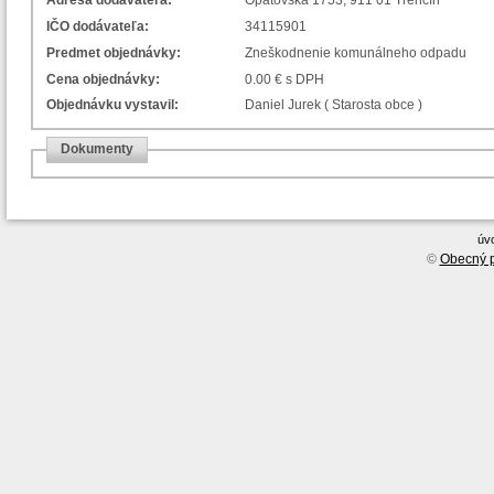
Adresa dodávateľa:
Opatovská 1753, 911 01 Trenčín
IČO dodávateľa:
34115901
Predmet objednávky:
Zneškodnenie komunálneho odpadu
Cena objednávky:
0.00 € s DPH
Objednávku vystavil:
Daniel Jurek ( Starosta obce )
Dokumenty
úv
©
Obecný p