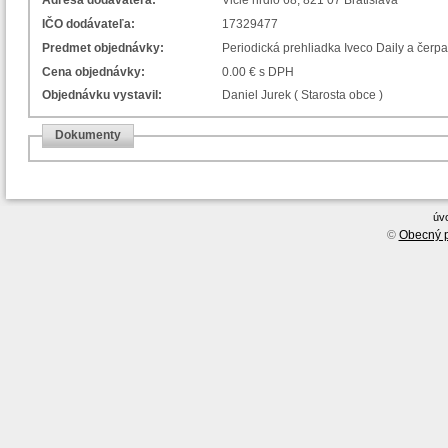
Adresa dodávateľa:
Vlčie hrdlo 68, 821 07 Bratislava
IČO dodávateľa:
17329477
Predmet objednávky:
Periodická prehliadka Iveco Daily a čerp
Cena objednávky:
0.00 € s DPH
Objednávku vystavil:
Daniel Jurek ( Starosta obce )
Dokumenty
úv
©
Obecný p