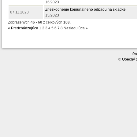
16/2023
Zneškodnenie komunálneho odpadu na skládke
07.11.2023
15/2023
Zobrazených
46 - 60
z celkových
108
.
« Predchádzajúca
1
2
3
4
5
6
7
8
Nasledujúca »
úv
©
Obecný p