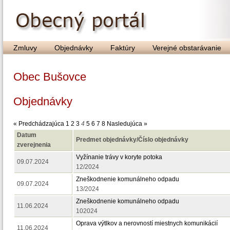
Zmluvy
Objednávky
Faktúry
Verejné obstarávanie
Obec Bušovce
Objednávky
« Predchádzajúca
1
2
3
4
5
6
7
8
Nasledujúca »
Datum
Predmet objednávky/Číslo objednávky
zverejnenia
Vyžínanie trávy v koryte potoka
09.07.2024
12/2024
Zneškodnenie komunálneho odpadu
09.07.2024
13/2024
Zneškodnenie komunálneho odpadu
11.06.2024
102024
Oprava výtlkov a nerovností miestnych komunikácií
11.06.2024