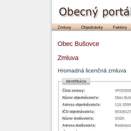
Zmluvy
Objednávky
Faktúry
Obec Bušovce
Zmluva
Hromadná licenčná zmluva
Identifikácia
Číslo zmluvy:
VP/25/05
Názov objednávateľa:
Obec Buš
Adresa objednávateľa:
119, 059
IČO objednávateľa:
0032612
Názov dodávateľa:
SOZA
Adresa dodávateľa:
Rastislavo