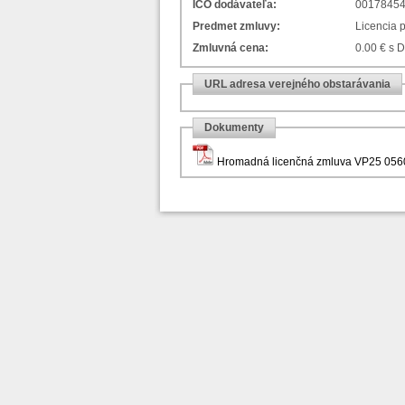
IČO dodávateľa:
0017845
Predmet zmluvy:
Licencia 
Zmluvná cena:
0.00 € s 
URL adresa verejného obstarávania
Dokumenty
Hromadná licenčná zmluva VP25 056