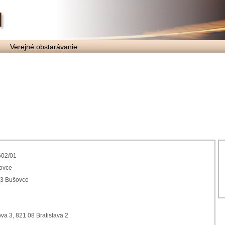
Verejné obstarávanie
602/01
ovce
93 Bušovce
7
va 3, 821 08 Bratislava 2