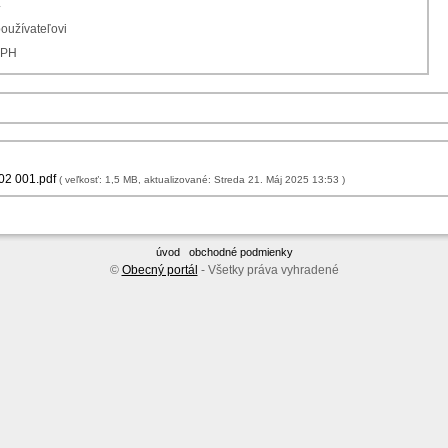
4
používateľovi
DPH
02 001.pdf
( veľkosť: 1,5 MB, aktualizované: Streda 21. Máj 2025 13:53 )
úvod
obchodné podmienky
©
Obecný portál
- Všetky práva vyhradené