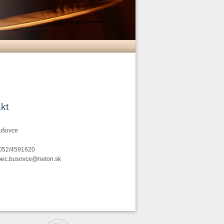
kt
ušovce
 052/4591620
bec.busovce@neton.sk