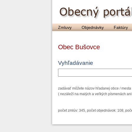
Zmluvy
Objednávky
Faktúry
Obec Bušovce
Vyhľadávanie
zadávať môžete názov hľadanej obce / mesta /
( nezáleží na malých a veľkých písmenách ani n
počet zmlúv: 345, počet objednávok: 108, poče