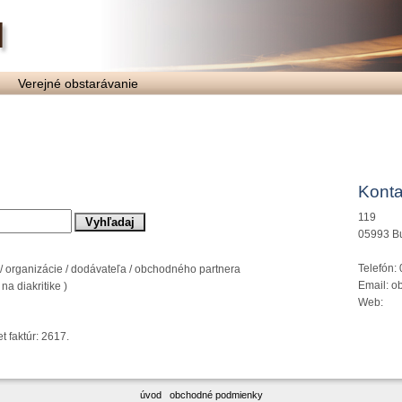
Verejné obstarávanie
Konta
119
05993 B
Telefón:
 organizácie / dodávateľa / obchodného partnera
Email: o
a diakritike )
Web:
t faktúr: 2617.
úvod
obchodné podmienky