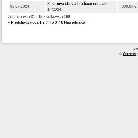
Zásahová obuv a brodiace nohavice
30.07.2024
309.80 €
14/2024
Zobrazených
31 - 45
z celkových
108
.
« Predchádzajúca
1
2
3
4
5
6
7
8
Nasledujúca »
úv
©
Obecný p