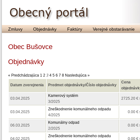
Zmluvy
Objednávky
Faktúry
Verejné obstarávanie
Obec Bušovce
Objednávky
« Predchádzajúca
1
2
3
4
5
6
7
8
Nasledujúca »
Cena
Datum zverejnenia
Predmet objednávky/Číslo objednávky
objednávk
Kamerový systém
03.04.2025
2725.20 €
3/2025
Zneškodnenie komunálneho odpadu
03.04.2025
0.00 €
4/2025
Komunálny odpad
06.03.2025
0.00 €
2/2025
Zneškodnenie komunálneho odpadu
04.02.2025
0.00 €