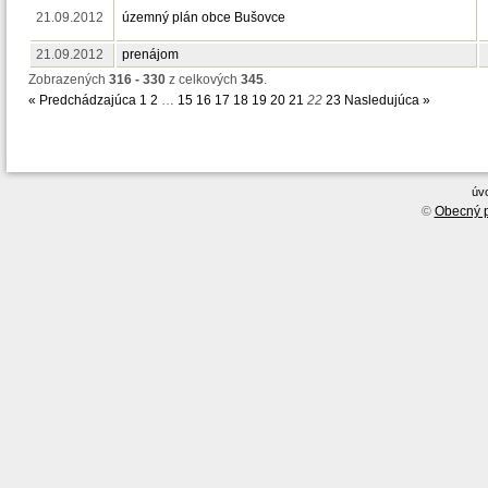
21.09.2012
územný plán obce Bušovce
21.09.2012
prenájom
Zobrazených
316 - 330
z celkových
345
.
« Predchádzajúca
1
2
…
15
16
17
18
19
20
21
22
23
Nasledujúca »
úv
©
Obecný p