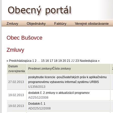
Zmluvy
Objednávky
Faktúry
Verejné obstarávanie
Obec Bušovce
Zmluvy
« Predchádzajúca
1
2
…
15
16
17
18
19
20
21
22
23
Nasledujúca »
Datum
Predmet zmluvy/Číslo zmluvy
zverejnenia
poskytnutie licencie -používateľských práv k aplikačnému
27.02.2013
programovému vybaveniu informač.systému URBIS
U1356/2013
dodatok č. 2 zmluvy o aktualizácií programov
19.02.2013
A/225/12/2008
Dodatok č. 1
19.02.2013
AD/225/12/2008