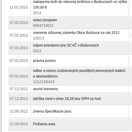
zakúpenie kníh do obecnej knižnice v Bušovciach vo výške
11.02.2013
100,00 €
2013
volací program
07.02.2013
9903733021
overenie účtovnej závierky Obce Bušovce za rok 2012
07.02.2013
1/2013
nájom priestorov pre SCVČ v Bušovciach
07.02.2013
2013
07.02.2013
právna pomoc
odber a odvoz zozbieraných použitých prenosných batérií
07.02.2013
a akumulátorov
121213/0433
07.12.2012
vecné bremeno
07.12.2012
údržba ciest v zime 18,26 bez DPH za hod
21.09.2012
zmena špecifikacie prac
21.09.2012
Požiarna avia